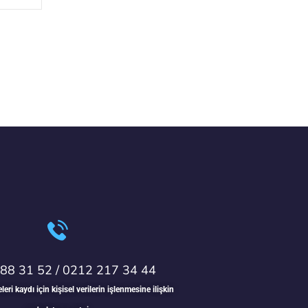
88 31 52 / 0212 217 34 44
ri kaydı için kişisel verilerin işlenmesine ilişkin